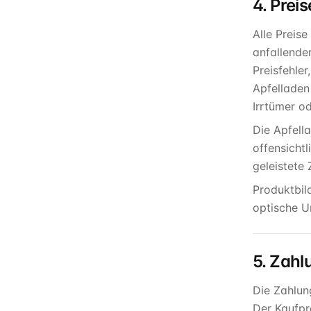
4. Prei
Alle Preis
anfallende
Preisfehle
Apfelladen
Irrtümer od
Die Apfell
offensicht
geleistete
Produktbil
optische U
5. Zahl
Die Zahlun
Der Kaufpr