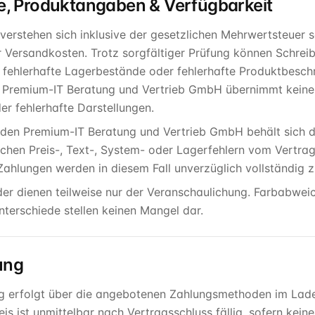
se, Produktangaben & Verfügbarkeit
e verstehen sich inklusive der gesetzlichen Mehrwertsteuer
r Versandkosten. Trotz sorgfältiger Prüfung können Schreibf
r, fehlerhafte Lagerbestände oder fehlerhafte Produktbesch
 Premium-IT Beratung und Vertrieb GmbH übernimmt keine H
er fehlerhafte Darstellungen.
aden Premium-IT Beratung und Vertrieb GmbH behält sich d
lichen Preis-, Text-, System- oder Lagerfehlern vom Vertrag
 Zahlungen werden in diesem Fall unverzüglich vollständig z
der dienen teilweise nur der Veranschaulichung. Farbabwei
nterschiede stellen keinen Mangel dar.
ung
g erfolgt über die angebotenen Zahlungsmethoden im Lad
eis ist unmittelbar nach Vertragsschluss fällig, sofern kei