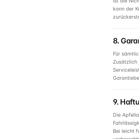
ist die Ni
kann der K
zurückersta
8. Gara
Für sämtli
Zusätzlich
Servicelei
Garantiebe
9. Haft
Die Apfell
Fahrlässig
Bei leicht 