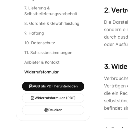
7. Lieferung &
2. Vert
Selbstbelieferungsvorbehalt
Die Darste
8. Garantie & Gewährleistung
sondern ei
9. Haftung
durch ausd
10. Datenschutz
oder Ausfü
11. Schlussbestimmungen
Anbieter & Kontakt
3. Wide
Widerrufsformular
Verbrauche
Verträgen g
AGB als PDF herunterladen
die ein Re
Widerrufsformular (PDF)
selbststän
befindet s
Drucken