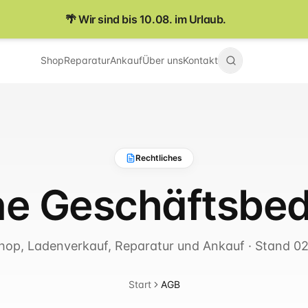
🌴 Wir sind bis 10.08. im Urlaub.
Shop
Reparatur
Ankauf
Über uns
Kontakt
Rechtliches
ne Geschäfts­be
hop, Ladenverkauf, Reparatur und Ankauf · Stand 0
Start
AGB