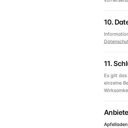
vorhersehb
10. Dat
Informatio
Datenschut
11. Sc
Es gilt da
einzelne B
Wirksamkei
Anbiete
Apfelladen