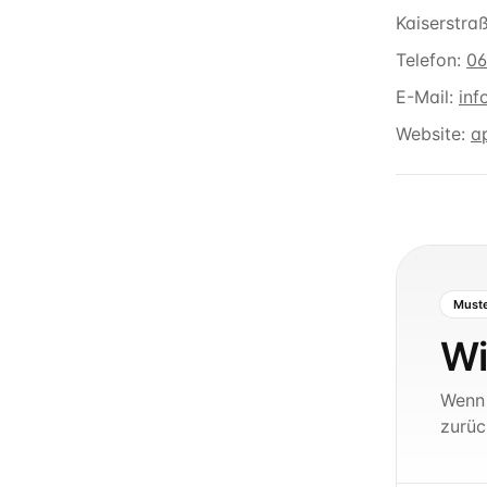
Kaiserstra
Telefon:
06
E-Mail:
inf
Website:
a
Must
Wi
Wenn 
zurüc