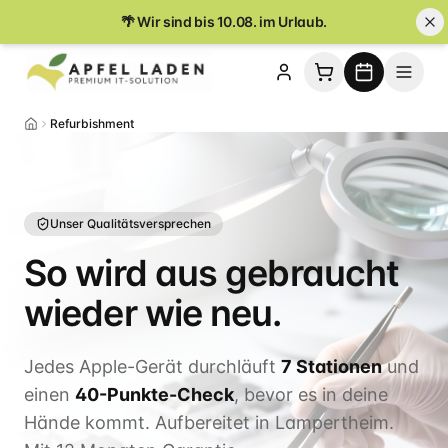
🌴 Wir sind bis 10.08. im Urlaub.
Refurbishment
Unser Qualitätsversprechen
So wird aus gebraucht
wieder wie neu.
Jedes Apple-Gerät durchläuft
7 Stationen
und
einen
40-Punkte-Check
, bevor es in deine
Hände kommt. Aufbereitet in Lampertheim.